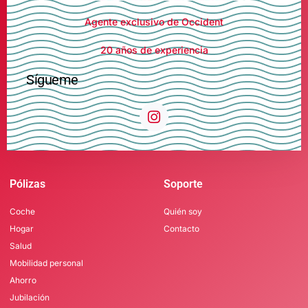
Agente exclusivo de Occident
20 años de experiencia
Sígueme
Pólizas
Soporte
Coche
Quién soy
Hogar
Contacto
Salud
Mobilidad personal
Ahorro
Jubilación