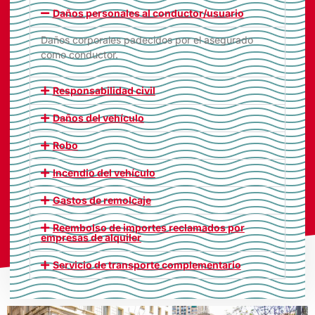
Daños personales al conductor/usuario
Daños corporales padecidos por el asegurado
como conductor.
Responsabilidad civil
Daños del vehículo
Robo
Incendio del vehículo
Gastos de remolcaje
Reembolso de importes reclamados por
empresas de alquiler
Servicio de transporte complementario